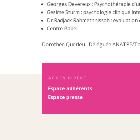
Georges Devereux : Psychothérapie d’un 
Gesime Sturm : psychologie clinique int
Dr Radjack Rahmethnissah : évaluation c
Centre Babel
Dorothée Querleu Déléguée ANATPE/To
ACCES DIRECT
Espace adhérents
Espace presse