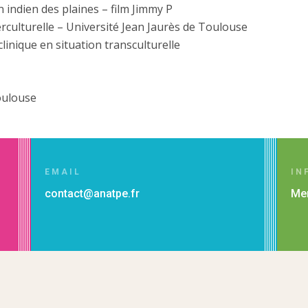
indien des plaines – film Jimmy P
erculturelle – Université Jean Jaurès de Toulouse
linique en situation transculturelle
ulouse
EMAIL
IN
contact@anatpe.fr
Men