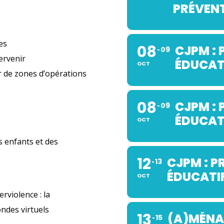
PRÉVENT
es
08
CJPM : 
09
ervenir
ÉDUCAT
OCT
 de zones d’opérations
08
CJPM : 
09
ÉDUCAT
OCT
s enfants et des
12
CJPM : P
13
ÉDUCATI
OCT
rviolence : la
ndes virtuels
13
(A)MÉNAG
15