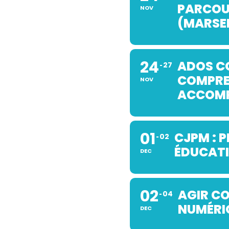
PARCOU
NOV
(MARSEI
24
ADOS C
27
COMPRE
NOV
ACCOMP
01
CJPM : 
02
ÉDUCATI
DEC
02
AGIR CO
04
NUMÉRIQ
DEC