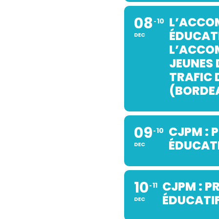
08
L’ACCO
10
e
ÉDUCATI
DEC
L’ACCO
JEUNES 
TRAFIC 
(BORDE
09
CJPM : 
10
ÉDUCATI
DEC
10
CJPM : P
11
ÉDUCATIF
DEC