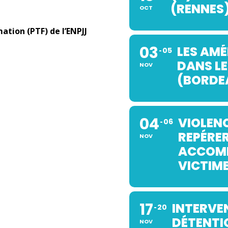
(RENNES
OCT
ation (PTF) de l’ENPJJ
03
LES AMÉ
05
DANS LE
NOV
(BORDE
04
VIOLEN
06
REPÉRER
NOV
ACCOMP
VICTIM
17
INTERVE
20
DÉTENTIO
NOV