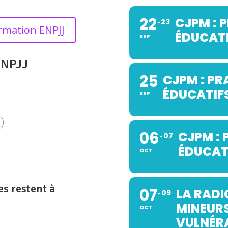
22
CJPM : 
23
ormation ENPJJ
ÉDUCATI
SEP
ENPJJ
25
CJPM : PR
ÉDUCATIF
SEP
06
CJPM : 
07
ÉDUCATI
OCT
es restent à
07
LA RADI
09
MINEURS
OCT
VULNÉRA