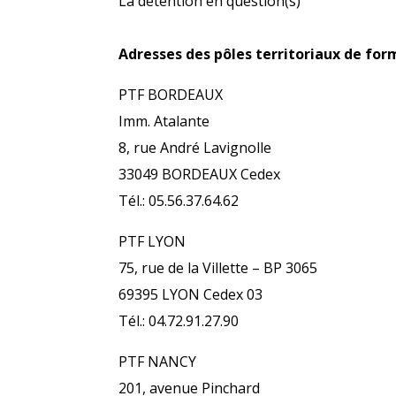
La détention en question(s)
Adresses des pôles territoriaux de form
PTF BORDEAUX
Imm. Atalante
8, rue André Lavignolle
33049 BORDEAUX Cedex
Tél.: 05.56.37.64.62
PTF LYON
75, rue de la Villette – BP 3065
69395 LYON Cedex 03
Tél.: 04.72.91.27.90
PTF NANCY
201, avenue Pinchard