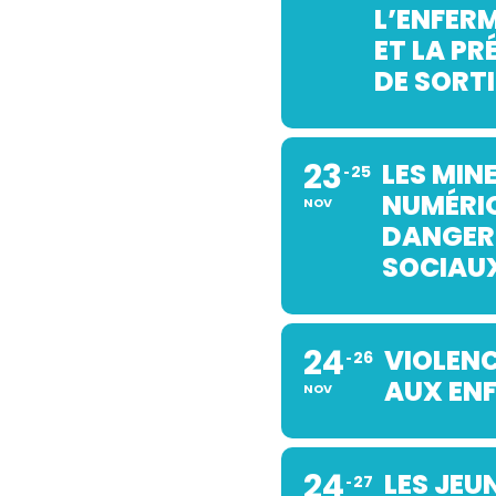
L’ENFER
ET LA P
DE SORTI
23
LES MINE
25
NUMÉRI
NOV
DANGER
SOCIAU
24
VIOLENC
26
AUX ENF
NOV
24
LES JEU
27