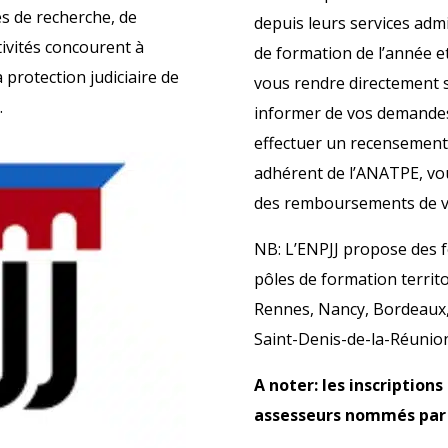
és de recherche, de
depuis leurs services adm
tivités concourent à
de formation de l’année e
 protection judiciaire de
vous rendre directement su
.
informer de vos demandes 
effectuer un recensement 
adhérent de l’ANATPE, vou
des remboursements de v
NB: L’ENPJJ propose des f
pôles de formation territo
Rennes, Nancy, Bordeaux, 
Saint-Denis-de-la-Réunio
A noter: les inscription
assesseurs nommés par a