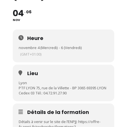
04
06
NOV
Heure
novembre 4 (Mercredi) - 6 (Vendredi)
(GMT+01:00)
Lieu
Lyon
PTF LYON 75, rue de la Villette - BP 3065 69395 LYON
Cedex 03 Tél.: 04.72.91.27.90
Détails de la formation
Détails à venir sur le site de l’ENPJJ:
https://offre-
fc.enpjj.fr/recherche/formations?