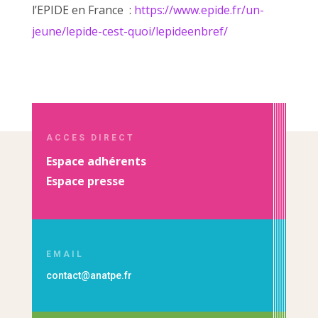
l’EPIDE en France :
https://www.epide.fr/un-
jeune/lepide-cest-quoi/lepideenbref/
ACCES DIRECT
Espace adhérents
Espace presse
EMAIL
contact@anatpe.fr