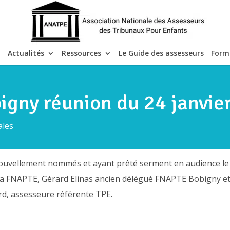
Actualités
Ressources
Le Guide des assesseurs
Form
gny réunion du 24 janvie
ales
 nouvellement nommés et ayant prêté serment en audience le
e la FNAPTE, Gérard Elinas ancien délégué FNAPTE Bobigny 
d, assesseure référente TPE.