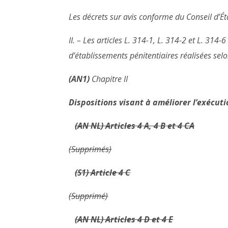
Les décrets sur avis conforme du Conseil d’É
II. – Les articles L. 314-1, L. 314-2 et L. 31
d’établissements pénitentiaires réalisées selo
(AN1)
Chapitre II
Dispositions visant à améliorer l’exécut
(AN NL) Articles 4 A, 4 B et 4 CA
(Supprimés)
(S1) Article 4 C
(Supprimé)
(AN NL) Articles 4 D et 4 E