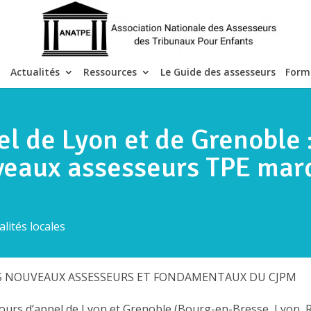
Actualités
Ressources
Le Guide des assesseurs
Form
el de Lyon et de Grenoble 
uveaux assesseurs TPE mar
alités locales
LES NOUVEAUX ASSESSEURS ET FONDAMENTAUX DU CJPM
ours d’appel de Lyon et Grenoble (Bourg-en-Bresse, Lyon, R