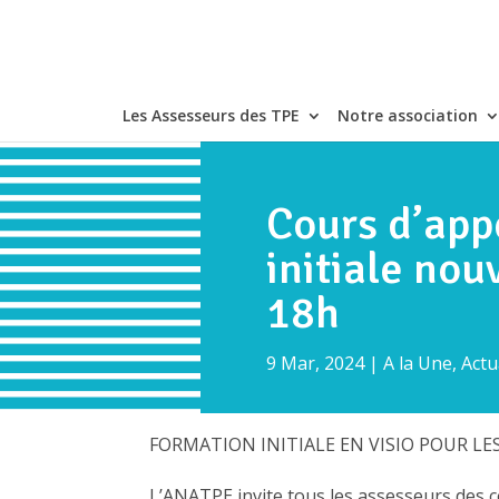
Les Assesseurs des TPE
Notre association
Cours d’app
initiale no
18h
9 Mar, 2024
|
A la Une
,
Actu
FORMATION INITIALE EN VISIO POUR 
L’ANATPE invite tous les assesseurs des c