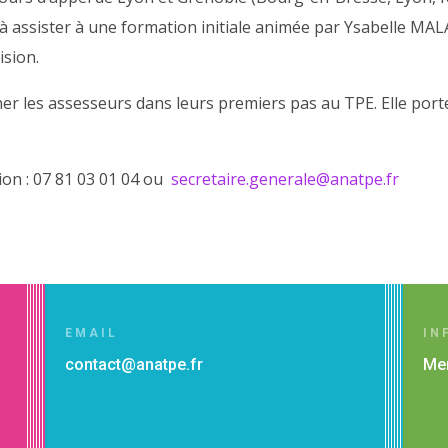
 à assister à une formation initiale animée par Ysabelle MA
vision.
r les assesseurs dans leurs premiers pas au TPE. Elle port
ion : 07 81 03 01 04 ou
secretaire.generale@anatpe.fr
EMAIL
IN
contact@anatpe.fr
Men