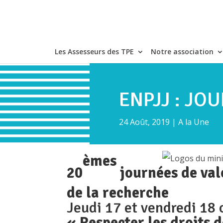
Les Assesseurs des TPE
Notre association
ENPJJ : JO
24 Août, 2019
|
A la Une
èmes
20
journées de val
de la recherche
Jeudi 17 et vendredi 18
« Respecter les droits d