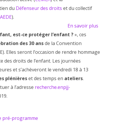
utien du
Défenseur des droits
et du collectif
(
AEDE
).
En savoir plus
nfant, est-ce protéger l’enfant ?
», ces
ébration des 30 ans
de la Convention
IDE). Elles seront l’occasion de rendre hommage
 des droits de l’enfant. Les journées
eures et s’achèveront le vendredi 18 à 13
es plénières
et des temps en
ateliers
.
ctuer à l’adresse
recherche.enpjj-
19.
le pré-programme