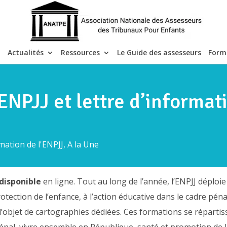
Actualités
Ressources
Le Guide des assesseurs
Form
NPJJ et lettre d’informati
mation de l'ENPJJ
,
A la Une
 disponible
en ligne. Tout au long de l’année, l’ENPJJ déploie
ction de l’enfance, à l’action éducative dans le cadre pénal
l’objet de cartographies dédiées. Ces formations se répartis
pénal, vivre ensemble en République, santé et promotion de la