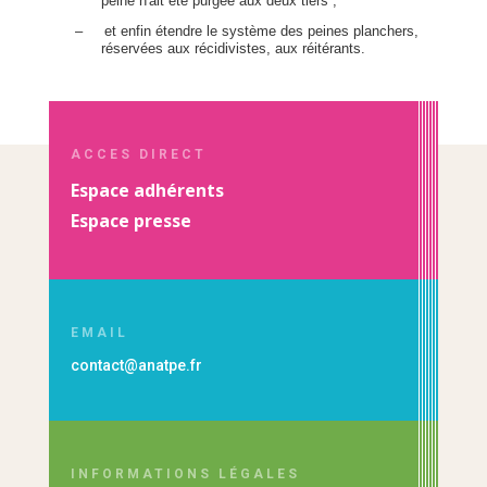
peine n'ait été purgée aux deux tiers ;
–
et enfin étendre le système des peines planchers,
réservées aux récidivistes, aux réitérants.
ACCES DIRECT
Espace adhérents
Espace presse
EMAIL
contact@anatpe.fr
INFORMATIONS LÉGALES