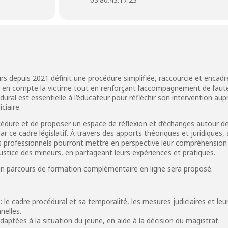
rs depuis 2021 définit une procédure simplifiée, raccourcie et encad
 en compte la victime tout en renforçant l’accompagnement de l’aute
ral est essentielle à l’éducateur pour réfléchir son intervention aup
ciaire.
rocédure et de proposer un espace de réflexion et d’échanges autour d
r ce cadre législatif. À travers des apports théoriques et juridiques, 
es professionnels pourront mettre en perspective leur compréhension
a justice des mineurs, en partageant leurs expériences et pratiques.
, un parcours de formation complémentaire en ligne sera proposé.
: le cadre procédural et sa temporalité, les mesures judiciaires et leu
nelles.
aptées à la situation du jeune, en aide à la décision du magistrat.