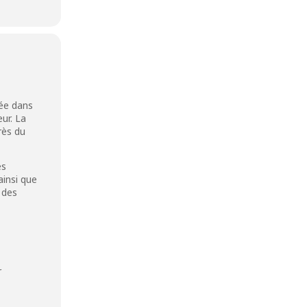
rée dans
ur. La
rès du
es
ainsi que
 des
r