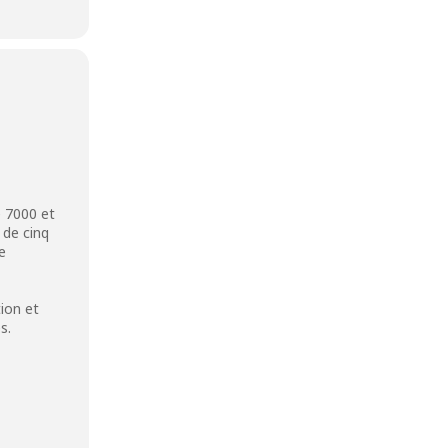
e 7000 et
 de cinq
ne
ion et
s.