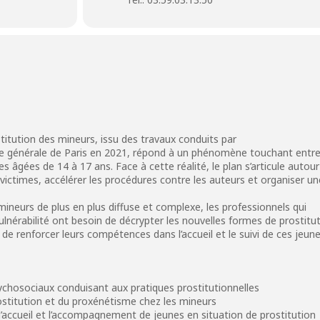
stitution des mineurs, issu des travaux conduits par
re générale de Paris en 2021, répond à un phénomène touchant entr
s âgées de 14 à 17 ans. Face à cette réalité, le plan s’articule autour
es victimes, accélérer les procédures contre les auteurs et organiser u
ineurs de plus en plus diffuse et complexe, les professionnels qui
nérabilité ont besoin de décrypter les nouvelles formes de prostitut
de renforcer leurs compétences dans l’accueil et le suivi de ces jeune
ychosociaux conduisant aux pratiques prostitutionnelles
rostitution et du proxénétisme chez les mineurs
à l’accueil et l’accompagnement de jeunes en situation de prostitution