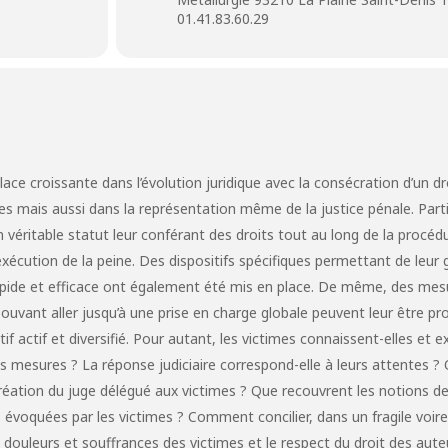
01.41.83.60.29
lace croissante dans l’évolution juridique avec la consécration d’un dr
ues mais aussi dans la représentation même de la justice pénale. Part
n véritable statut leur conférant des droits tout au long de la procéd
’exécution de la peine. Des dispositifs spécifiques permettant de leur 
rapide et efficace ont également été mis en place. De même, des mes
vant aller jusqu’à une prise en charge globale peuvent leur être p
 actif et diversifié. Pour autant, les victimes connaissent-elles et e
es mesures ? La réponse judiciaire correspond-elle à leurs attentes ? 
 création du juge délégué aux victimes ? Que recouvrent les notions d
 évoquées par les victimes ? Comment concilier, dans un fragile voir
x douleurs et souffrances des victimes et le respect du droit des aute