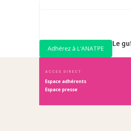
Le gu
Adhérez à L'ANATPE
ACCES DIRECT
Espace adhérents
Espace presse