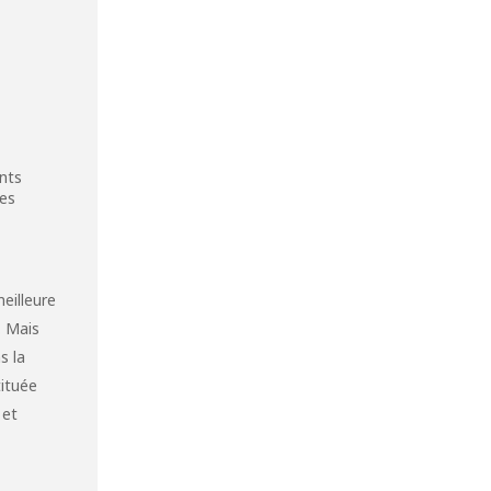
ents
les
eilleure
. Mais
s la
tituée
 et