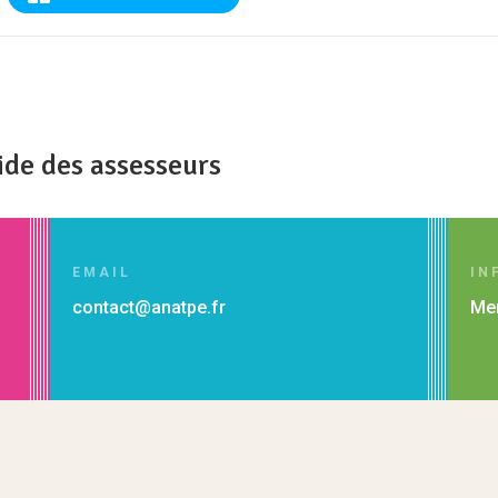
ide des assesseurs
EMAIL
IN
contact@anatpe.fr
Men