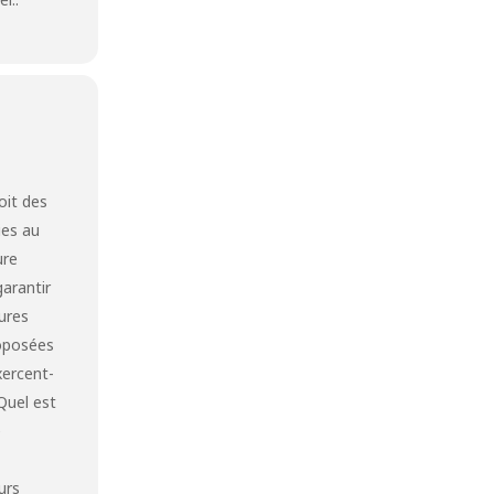
oit des
ies au
ure
garantir
ures
roposées
xercent-
Quel est
e
e
urs